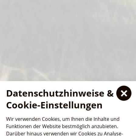
Datenschutzhinweise &
Ferienhaus- und
Ferienhaus- und
Ferienhaus- und
Cookie-Einstellungen
Schiffstouren
Schiffstouren
Campingpark "Ludwig
Campingpark "Ludwig
Campingpark "Ludwig
SeeSauna
Wir verwenden Cookies, um Ihnen die Inhalte und
Leichhardt"
Jede Fahrt bietet atemberaubende Aussichten und
Jede Fahrt bietet atemberaubende Aussichten und
Leichhardt"
Leichhardt"
Funktionen der Website bestmöglich anzubieten.
interessante Einblicke in die lokale Geschichte und
Wellness und Entspannung auf dem
interessante Einblicke in die lokale Geschichte und
Darüber hinaus verwenden wir Cookies zu Analyse-