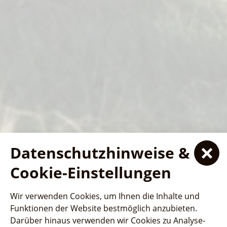
Datenschutzhinweise &
Ferienhaus- und
Ferienhaus- und
Ferienhaus- und
Cookie-Einstellungen
Schiffstouren
Schiffstouren
Campingpark "Ludwig
Campingpark "Ludwig
Campingpark "Ludwig
SeeSauna
Wir verwenden Cookies, um Ihnen die Inhalte und
Leichhardt"
Jede Fahrt bietet atemberaubende Aussichten und
Jede Fahrt bietet atemberaubende Aussichten und
Leichhardt"
Leichhardt"
Funktionen der Website bestmöglich anzubieten.
interessante Einblicke in die lokale Geschichte und
Wellness und Entspannung auf dem
interessante Einblicke in die lokale Geschichte und
Darüber hinaus verwenden wir Cookies zu Analyse-