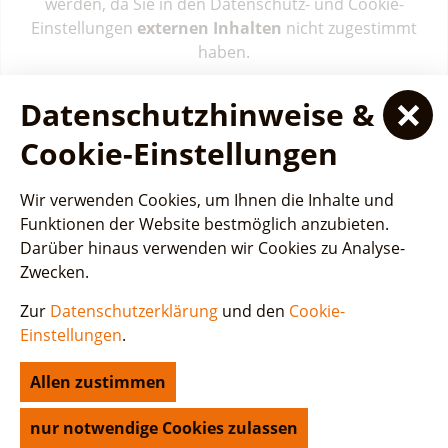
werden, da Sie in den Datenschutz- und Cookie-
Einstellungen
externen Inhalten
nicht zugestimmt
haben.
Datenschutzhinweise &
Cookie-Einstellungen
Cookie-Einstellungen
Wir verwenden Cookies, um Ihnen die Inhalte und
Funktionen der Website bestmöglich anzubieten.
Darüber hinaus verwenden wir Cookies zu Analyse-
Zwecken.
Zur
Datenschutzerklärung
und den
Cookie-
Einstellungen
.
Allen zustimmen
nur notwendige Cookies zulassen