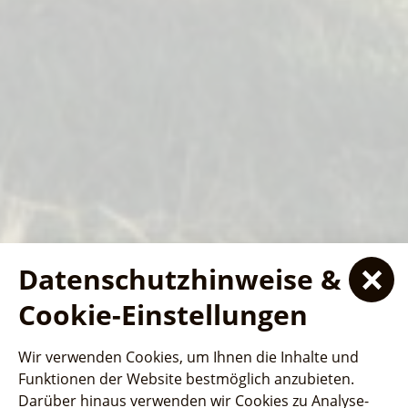
Datenschutzhinweise &
Ferienhaus- und
Ferienhaus- und
Ferienhaus- und
Cookie-Einstellungen
Schiffstouren
Schiffstouren
Campingpark "Ludwig
Campingpark "Ludwig
Campingpark "Ludwig
SeeSauna
Wir verwenden Cookies, um Ihnen die Inhalte und
Leichhardt"
Jede Fahrt bietet atemberaubende Aussichten und
Jede Fahrt bietet atemberaubende Aussichten und
Leichhardt"
Leichhardt"
Funktionen der Website bestmöglich anzubieten.
interessante Einblicke in die lokale Geschichte und
Wellness und Entspannung auf dem
interessante Einblicke in die lokale Geschichte und
Darüber hinaus verwenden wir Cookies zu Analyse-