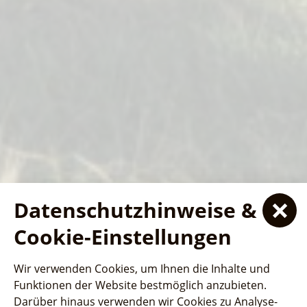
Datenschutzhinweise &
Ferienhaus- und
Ferienhaus- und
Ferienhaus- und
Cookie-Einstellungen
Schiffstouren
Schiffstouren
Campingpark "Ludwig
Campingpark "Ludwig
Campingpark "Ludwig
SeeSauna
Wir verwenden Cookies, um Ihnen die Inhalte und
Leichhardt"
Jede Fahrt bietet atemberaubende Aussichten und
Jede Fahrt bietet atemberaubende Aussichten und
Leichhardt"
Leichhardt"
Funktionen der Website bestmöglich anzubieten.
interessante Einblicke in die lokale Geschichte und
Wellness und Entspannung auf dem
interessante Einblicke in die lokale Geschichte und
Darüber hinaus verwenden wir Cookies zu Analyse-