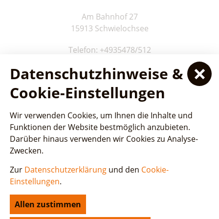
Am Bahnhof 27
15913 Schwielochsee
Telefon: +4935478/512
Fax: +4935478/17 90 99
Datenschutzhinweise &
E-Mail:
schwielochsee@camping-am-schwielochsee.de
Cookie-Einstellungen
Wir verwenden Cookies, um Ihnen die Inhalte und
Funktionen der Website bestmöglich anzubieten.
Darüber hinaus verwenden wir Cookies zu Analyse-
Zwecken.
Zur
Datenschutzerklärung
und den
Cookie-
Einstellungen
.
Allen zustimmen
Startseite
Lage
Öffnungszeiten
Kontakt
Impressum
Datenschutz
AGB
Cookie-Einstellungen