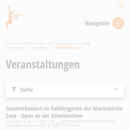
Suchbegriff
Navigation
Sie sind hier:
Ferienhaus- und Campingpark "Ludwig
Leichhardt"
/
Angebote
/
Veranstaltungen
Veranstaltungen
Suche
Sommerkonzert im Dahliengarten der Marienkirche
Zaue - Open air am Schwielochsee
24.07.2026
18:30 – 21:00 UHR
DAHLIENGARTEN DER MARIENKIRCHE
ZAUE AM SCHWIELOCHSEE
ROCK / POP / JAZZ